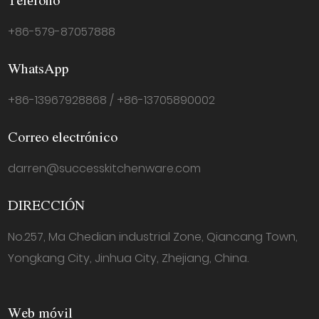
Teléfono
+86-579-87057888
WhatsApp
+86-13967928868 / +86-13705890002
Correo electrónico
darren@successkitchenware.com
DIRECCIÓN
No.257, Ma Chedian industrial Zone, Qiancang Town,
Yongkang City, Jinhua City, Zhejiang, China.
Web móvil