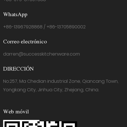
WhatsApp
+86-13967928868 / +86-13705890002
Correo electrónico
darren@successkitchenware.com
DIRECCIÓN
No.257, Ma Chedian industrial Zone, Qiancang Town,
Yongkang City, Jinhua City, Zhejiang, China.
Web móvil