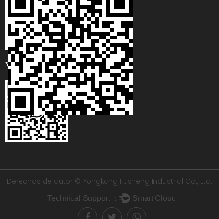
WhatsApp
Derechos de autor ©
Yongkang Fusheng Industrial Co., Ltd.
Technical Support ：
Smart Cloud