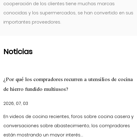
cooperación de los clientes tiene muchas marcas
conocidas y los supermercados, se han convertido en sus
importantes proveedores.
Noticias
s recurren a utensilios de cocina
Recetas de horno holan
usos?
cocción lenta
2026, 06, 26
entes, foros sobre cocina casera y
Los métodos de cocción
bastecimiento, los compradores
un tiempo de preparac
r interés...
dependen de utensilios