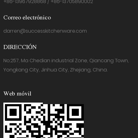
+86-13967928868 / +86-13705890002
Correo electrónico
darren@successkitchenware.com
DIRECCIÓN
No.257, Ma Chedian industrial Zone, Qiancang Town,
Yongkang City, Jinhua City, Zhejiang, China.
Web móvil