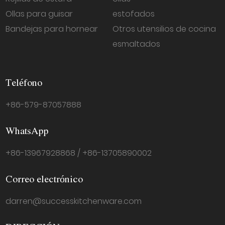
Ollas para guisar
estofados
Bandejas para hornear
Otros utensilios de cocina
esmaltados
Teléfono
+86-579-87057888
WhatsApp
+86-13967928868 / +86-13705890002
Correo electrónico
darren@successkitchenware.com