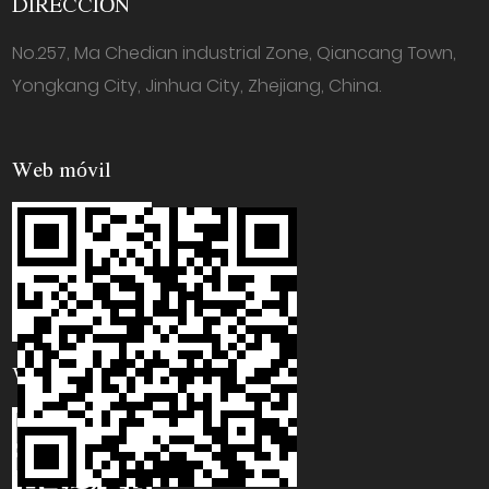
DIRECCIÓN
No.257, Ma Chedian industrial Zone, Qiancang Town,
Yongkang City, Jinhua City, Zhejiang, China.
Web móvil
WhatsApp